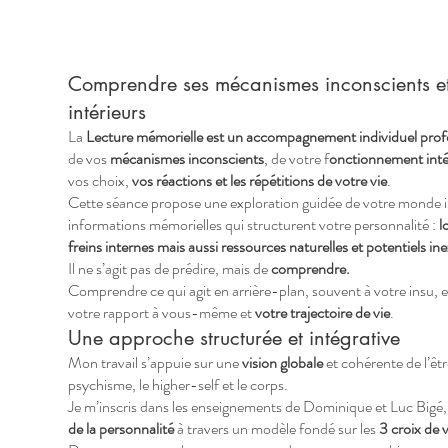
Comprendre ses mécanismes inconscients et
intérieurs
La
Lecture mémorielle est un accompagnement individuel pro
de vos
mécanismes inconscients
, de votre f
onctionnement inté
vos choix,
vos réactions et les répétitions de votre vie
.
Cette séance propose une exploration guidée de votre monde int
informations mémorielles qui structurent votre personnalité :
l
freins internes mais aussi ressources naturelles et potentiels ine
Il ne s’agit pas de prédire, mais de
comprendre.
Comprendre ce qui agit en arrière-plan, souvent à votre insu, et
votre rapport à vous-même et
votre trajectoire de vie
.
Une approche structurée et intégrative
Mon travail s’appuie sur une
vision globale
et cohérente de l’êtr
psychisme, le higher-self et le corps.
Je m’inscris dans les enseignements de Dominique et Luc Bigé,
de la personnalité
à travers un modèle fondé sur les
3 croix de v