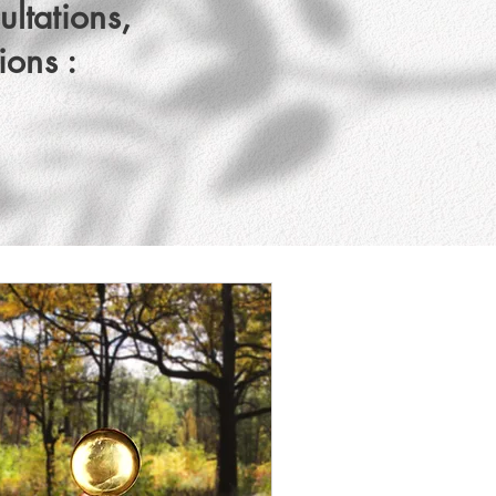
ltations,
ions :