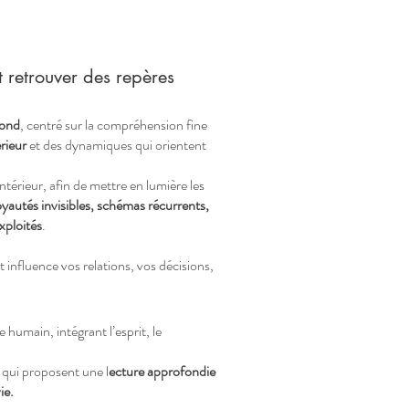
 retrouver des repères
fond
, centré sur la compréhension fine
rieur
et des dynamiques qui orientent
érieur, afin de mettre en lumière les
oyautés invisibles, schémas récurrents,
xploités
.
 influence vos relations, vos décisions,
e humain, intégrant l’esprit, le
 qui proposent une l
ecture approfondie
ie.