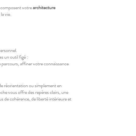
ui composent votre
architecture
la vie.
ersonnel.
 un outil figé :
e parcours, affiner votre connaissance
de réorientation ou simplement en
e vous offre des repères clairs, une
s de cohérence, de liberté intérieure et