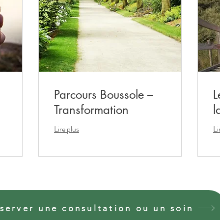
Parcours Boussole –
L
Transformation
l
Lire plus
Li
server une consultation ou un soin