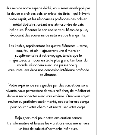
Au sein de notre espace dédié, vous serez enveloppé par
la douce clarté des bols en cristal du Brésil, qui élèvent
votre esprit, et les résonances profondes des bols en
métal tibétains, créant une atmosphère de paix
intérieure. Écoutez le son apaisant du bâton de pluie,
évoquant des souvenirs de nature et de tranquillité.
Les koshis, représentant les quatre éléments – terre,
eau, feu, et air – ajouteront une dimension
supplémentaire à votre voyage, tandis que le
majestueux tambour unité, le plus grand tambour du
monde, résonnera avec une puissance qui
vous
installera
dans une connexion
intérieure
profonde
et vibrante.
Votre expérience sera guidée par des voix et des sons
vivants, vous permettant de vous relâcher, de méditer et
de vous reconnecter avec vous-même. Que vous soyez
novice ou praticien expérimenté, cet atelier est conçu
pour nourrir votre chemin et revitaliser votre corps.
Rejoignez-moi pour cette exploration sonore
transformative et laissez les vibrations vous mener vers
un état de paix et d’harmonie intérieure.