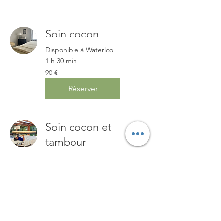
Soin cocon
Disponible à Waterloo
1 h 30 min
90
90 €
euros
Réserver
Soin cocon et
tambour
disponible à Waterloo
1 h 30 min
90
90 €
euros
Réserver