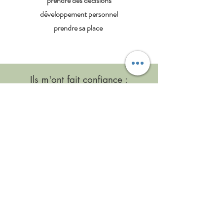
prendre des décisions
développement personnel
prendre sa place
Ils m'ont fait confiance :
« Amélioration constatée dans les
30 jours suivant la consultation. »
Brigitte W.
« Sibylle est de très bon conseil. Je
recommande vivement d'aller la voir.
D'une personnalité pétillante et
dynamique, elle redonne l'envie, la
force d'avancer ainsi que les
moyens. »
Fanny L.