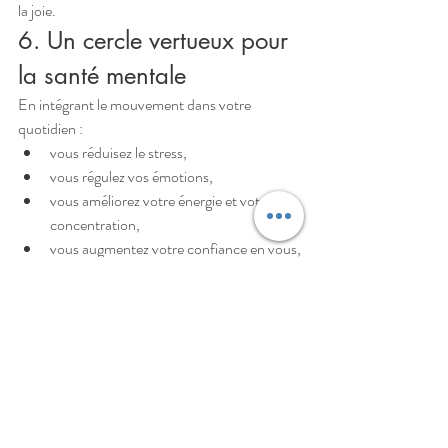
la joie.
6. Un cercle vertueux pour 
la santé mentale
En intégrant le mouvement dans votre 
quotidien :
vous réduisez le stress,
vous régulez vos émotions,
vous améliorez votre énergie et votre 
concentration,
vous augmentez votre confiance en vous,
vous nourrissez une vision plus positive 
de la vie.
L’exercice physique devient ainsi un 
allié 
précieux pour cultiver le bien-être mental et 
émotionnel
.
	Bouger n’est pas une contrainte, c’est 