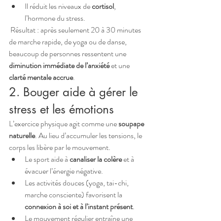
Il réduit les niveaux de 
cortisol
, 
l’hormone du stress.
 Résultat : après seulement 20 à 30 minutes 
de marche rapide, de yoga ou de danse, 
beaucoup de personnes ressentent une 
diminution immédiate de l’anxiété
 et une 
clarté mentale accrue
.
2. Bouger aide à gérer le 
stress et les émotions
L’exercice physique agit comme une 
soupape 
naturelle
. Au lieu d’accumuler les tensions, le 
corps les libère par le mouvement.
Le sport aide à 
canaliser la colère
 et à 
évacuer l’énergie négative.
Les activités douces (yoga, tai-chi, 
marche consciente) favorisent la 
connexion à soi et à l’instant présent
.
Le mouvement régulier entraîne une 